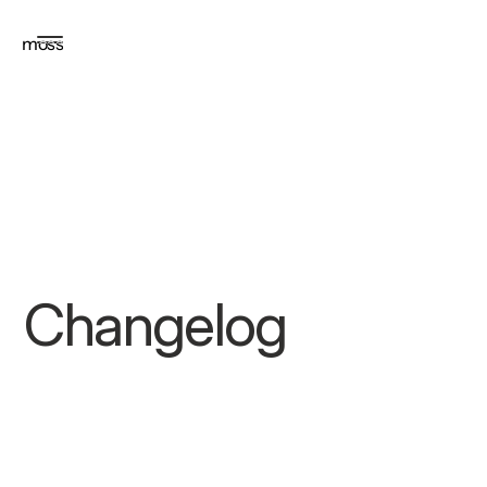
moss
moss
Changelog