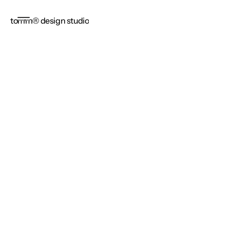
tomm® design studio
let´s work together ✌🏻